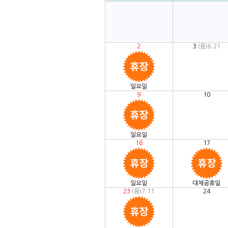
2
3
(음)6.21
일요일
9
10
일요일
16
17
일요일
대체공휴일
23
(음)7.11
24