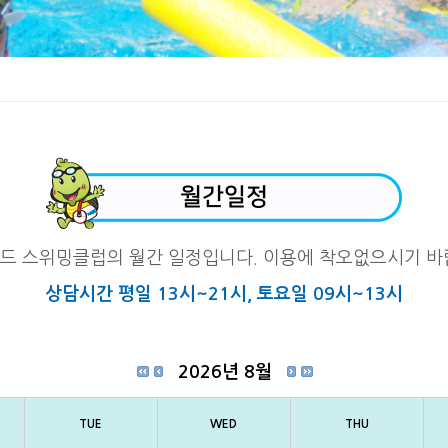
월간일정
드 스위밍클럽의 월간 일정입니다.
이용에 착오없으시기 바
상담시간 평일 13시~21시, 토요일 09시~13시
2026년 8월
TUE
WED
THU