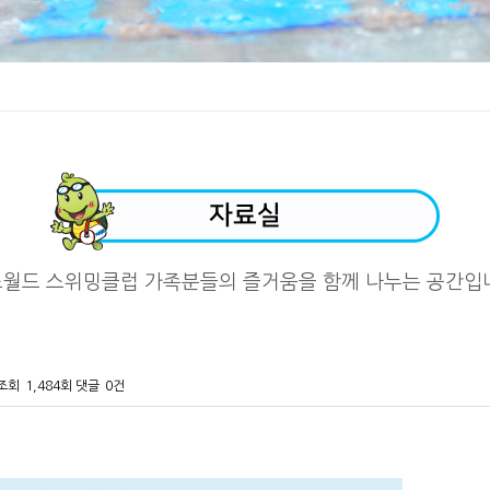
자료실
즈월드 스위밍클럽 가족분들의
즐거움을 함께 나누는 공간입
조회
1,484회
댓글
0건