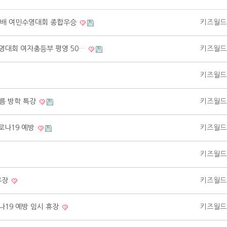
장배 여민수영대회 종합우승
키즈월드
수영대회 여자총등부 평영 50…
키즈월드
키즈월드
여름 방학 특강
키즈월드
로나19 예방
키즈월드
키즈월드
휴장
키즈월드
코로나19 예방 임시 휴장
키즈월드