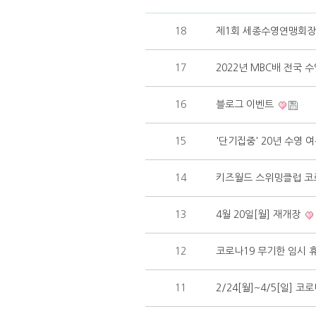
18
제1회 세종수영연맹회
17
2022년 MBC배 전국 
16
블로그 이벤트
15
'단기집중' 20년 수영 
14
키즈월드 스위밍클럽 코
13
4월 20일[월] 재개장
12
코로나19 무기한 임시 
11
2/24[월]~4/5[일] 