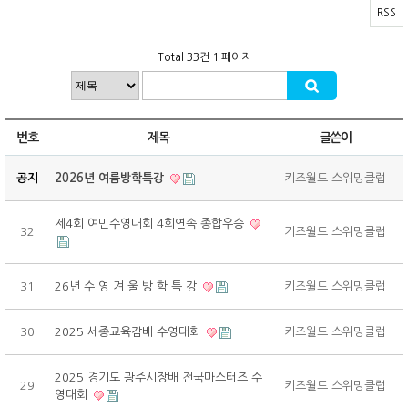
RSS
Total 33건
1 페이지
번호
제목
글쓴이
공지
2026년 여름방학특강
키즈월드 스위밍클럽
제4회 여민수영대회 4회연속 종합우승
32
키즈월드 스위밍클럽
31
26년 수 영 겨 울 방 학 특 강
키즈월드 스위밍클럽
30
2025 세종교육감배 수영대회
키즈월드 스위밍클럽
2025 경기도 광주시장배 전국마스터즈 수
29
키즈월드 스위밍클럽
영대회