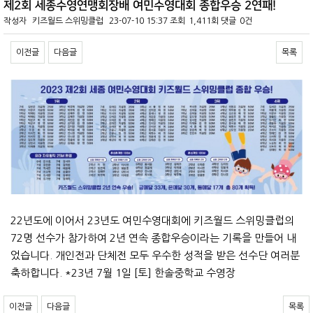
제2회 세종수영연맹회장배 여민수영대회 종합우승 2연패!
작성자
키즈월드 스위밍클럽
23-07-10 15:37
조회
1,411회
댓글
0건
이전글
다음글
목록
본문
22년도에 이어서 23년도 여민수영대회에 키즈월드 스위밍클럽의
72명 선수가 참가하여
2년 연속 종합우승이라는 기록을 만들어 내
었습니다.
개인전과 단체전 모두 우수한 성적을 받은 선수단 여러분
축하합니다.
*23년 7월 1일 [토] 한솔중학교 수영장
이전글
다음글
목록