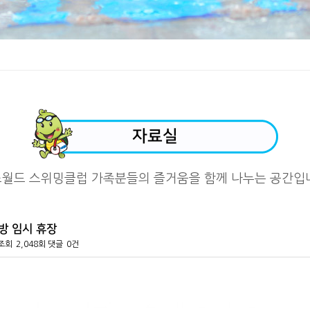
자료실
즈월드 스위밍클럽 가족분들의
즐거움을 함께 나누는 공간입
예방 임시 휴장
조회
2,048회
댓글
0건