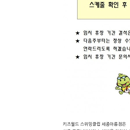
키즈월드 스위밍클럽 세종아름점은